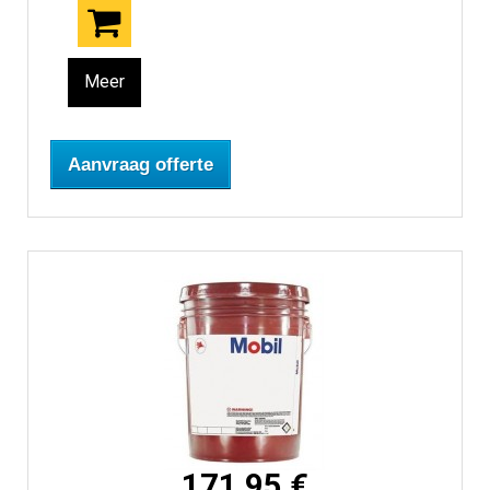
Meer
Aanvraag offerte
171,95 €