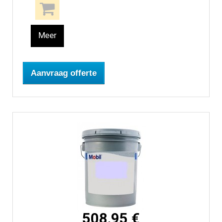
Meer
Aanvraag offerte
508,95 €