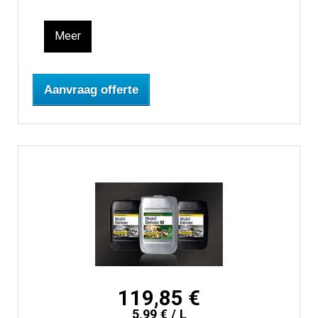
Meer
Aanvraag offerte
119,85 €
5,99 € / L