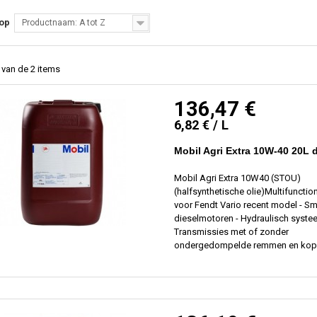
 op
Productnaam: A tot Z
2 van de 2 items
136,47 €
6,82 € / L
Mobil Agri Extra 10W-40 20L 
Mobil Agri Extra 10W40 (STOU)
(halfsynthetische olie)Multifunction
voor Fendt Vario recent model - Sm
dieselmotoren - Hydraulisch syste
Transmissies met of zonder
ondergedompelde remmen en kop