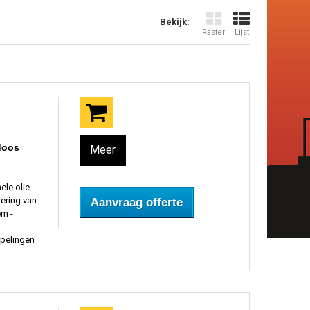
Bekijk:
Raster
Lijst
doos
Meer
ele olie
ering van
Aanvraag offerte
em -
pelingen