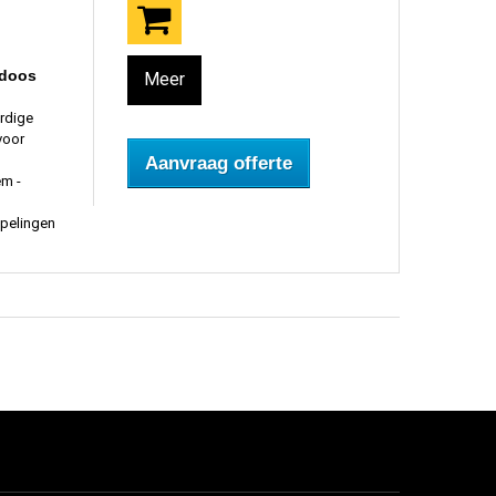
 doos
Meer
rdige
voor
Aanvraag offerte
em -
pelingen