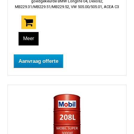
goedgekeurde BMW Longlife 04, Dexos2,
MB229.31/MB229.51/MB229.52, VW 505.00/505.01, ACEA C3
Meer
Aanvraag offerte