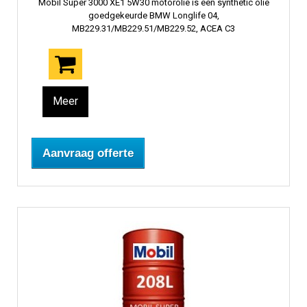
Mobil Super 3000 XE1 5W30 motorolie is een synthetic olie
goedgekeurde BMW Longlife 04,
MB229.31/MB229.51/MB229.52, ACEA C3
Meer
Aanvraag offerte