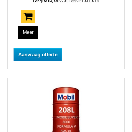
Longlife 04, MB229.31/229.51 ACEA C3
Meer
Aanvraag offerte