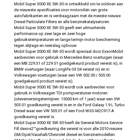
Mobil Super 3000 XE 5W-30 is ontwikkeld om te voldoen aan
de nieuwste specificaties voor motoroliën van grote
autofabrikanten en is verdraagzaam met de meeste nieuwe
Diesel Particulate Filters en alle benzinekatalysatoren.
Mobil Super 3000 XE 5W-30 geeft een uitmuntende
performance op zeer lage en zeer hoge
gebruikstemperaturen en lange termijn motor bescherming
tegen slijtage en neerslag opbouw.
Mobil Super 3000 XE 5W-30 wordt speciaal door ExxonMobil
aanbevolen voor gebruik in Mercedes-Benz voertuigen (waar
een MB 229.31 of 229.51 goedgekeurd product vereist is), in
BMW voertuigen (waar Longlife Oil 04 vereist is) en in
Volkswagen voertuigen (waar een VW 502 00 / 505 00
goedgekeurd product vereist is).
Mobil Super 3000 XE 5W-30 wordt ook aanbevolen voor
gebruik in Volkswagen TDI pompverstuiver motoren
(olieverversingstermijnen: 15000 km of 1 jaar) waar een VW
505 01 goedkeuring vereist is en in de Ford Galaxy 1.9 L Turbo
Diesel waar een VW 505 01 of een Ford WSS-M2C917-A
goedkeuring vereist is.
Mobil Super 3000 XE 5W-30 heeft de General Motors Service
Fill dexos2™goedkeuring die vereist is voor alle 2010 nieuwe
GM/Opel/Vauxhall/Chevrolet diesel en benzinemodellen.