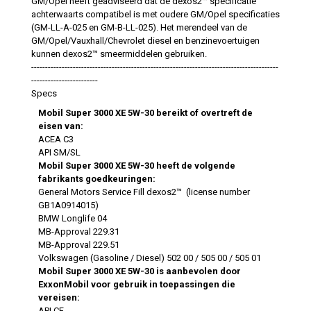
GM/Opel heeft geadviseerd dat de dexos2™ specificatie
achterwaarts compatibel is met oudere GM/Opel specificaties
(GM-LL-A-025 en GM-B-LL-025). Het merendeel van de
GM/Opel/Vauxhall/Chevrolet diesel en benzinevoertuigen
kunnen dexos2™ smeermiddelen gebruiken.
-----------------------------------------------------------------------------------------
------------------------
Specs
Mobil Super 3000 XE 5W-30 bereikt of overtreft de
eisen van:
ACEA C3
API SM/SL
Mobil Super 3000 XE 5W-30 heeft de volgende
fabrikants goedkeuringen:
General Motors Service Fill dexos2™ (license number
GB1A0914015)
BMW Longlife 04
MB-Approval 229.31
MB-Approval 229.51
Volkswagen (Gasoline / Diesel) 502 00 / 505 00 / 505 01
Mobil Super 3000 XE 5W-30 is aanbevolen door
ExxonMobil voor gebruik in toepassingen die
vereisen:
API CF