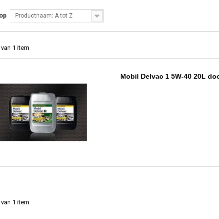
 op
Productnaam: A tot Z
 van 1 item
Mobil Delvac 1 5W-40 20L do
 van 1 item