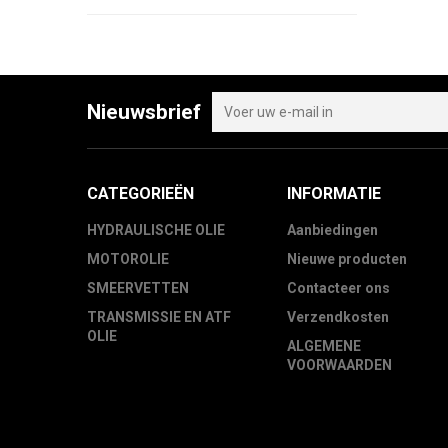
Nieuwsbrief
CATEGORIEËN
INFORMATIE
HYDRAULISCHE OLIE
Aanbiedingen
MOTOROLIE
Nieuwe producten
SMEERVETTEN
Contacteer ons
TRANSMISSIE EN ATF
Verzendkosten
OLIE
ALGEMENE
VOORWAARDEN