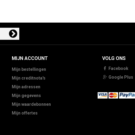
MIJN ACCOUNT
VOLG ONS
Facebook
Mijn bestellingen
Google Plus
Mijn creditnota's
Mijn adressen
Mijn gegevens
Mijn waardebonnen
Mijn offertes