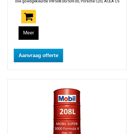
olie goedgekeurde VW508.00/509.00, Porsche C20, ACEA C5
Meer
Aanvraag offerte