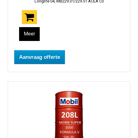
Longlife 04, MB229.31/229.51 ACEA C3
Meer
Aanvraag offerte