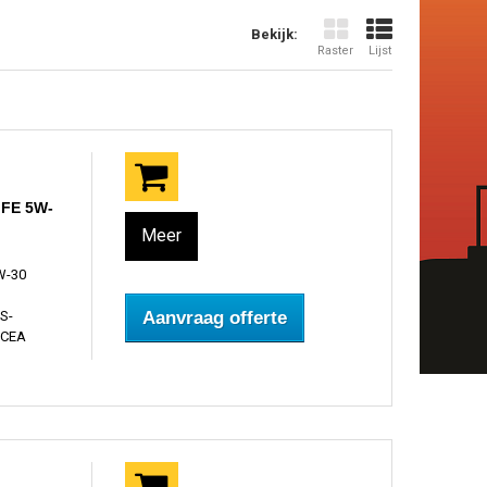
Bekijk:
Raster
Lijst
 FE 5W-
Meer
W-30
S-
Aanvraag offerte
ACEA