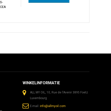
S-
ACEA
WINKELINFORMATIE
ALL MY OIL, 10, Rue de l'Avenir 3895 Foetz
Luxembourg
E-mail:
info@allmyoil.com