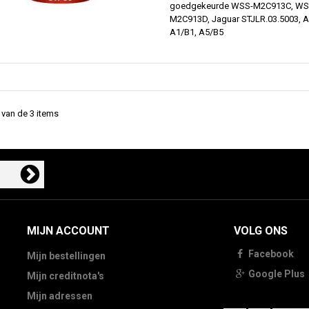
goedgekeurde WSS-M2C913C, WS
M2C913D, Jaguar STJLR.03.5003, 
A1/B1, A5/B5
3 van de 3 items
MIJN ACCOUNT
VOLG ONS
Facebook
Mijn bestellingen
Google Plus
Mijn creditnota's
Mijn adressen