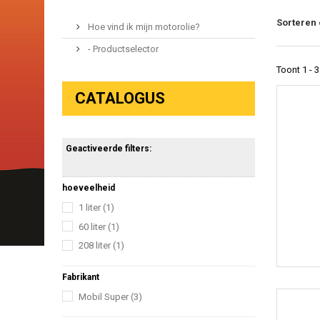
Sorteren
Hoe vind ik mijn motorolie?
- Productselector
Toont 1 - 
CATALOGUS
Geactiveerde filters:
hoeveelheid
1 liter
(1)
60 liter
(1)
208 liter
(1)
Fabrikant
Mobil Super
(3)