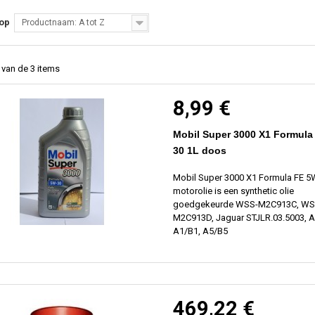
 op
Productnaam: A tot Z
3 van de 3 items
8,99 €
Mobil Super 3000 X1 Formula
30 1L doos
Mobil Super 3000 X1 Formula FE 5
motorolie is een synthetic olie
goedgekeurde WSS-M2C913C, WS
M2C913D, Jaguar STJLR.03.5003, 
A1/B1, A5/B5
469,22 €