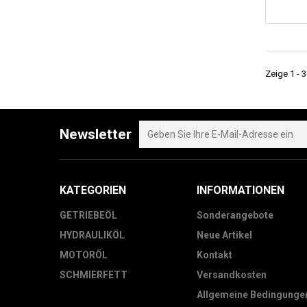
Zeige 1 - 3
Newsletter
KATEGORIEN
INFORMATIONEN
GETRIEBEÖL
Sonderangebote
HYDRAULIKÖL
Neue Artikel
MOTORÖL
Kontakt
SCHMIERFETT
Versandkosten
Allgemeine Bedingunge