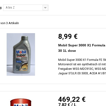
ng
A bis Z
 von 3 Artikeln
8,99 €
Mobil Super 3000 X1 Formula
30 1L dose
Mobil Super 3000 X1 Formula FE 5
Motorenöl ist ein synthetisch öl mit
Freigaben WSS-M2C913C, WSS-M
Jaguar STJLR.03.5003, ACEA A1/B1
469,22 €
7,82 € / L