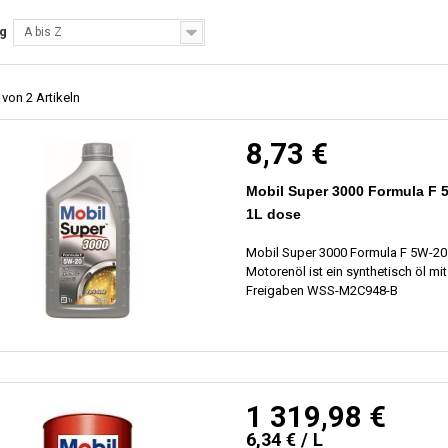
ng
A bis Z
 von 2 Artikeln
8,73 €
Mobil Super 3000 Formula F 
1L dose
Mobil Super 3000 Formula F 5W-20
Motorenöl ist ein synthetisch öl mit
Freigaben WSS-M2C948-B
1 319,98 €
6,34 € / L