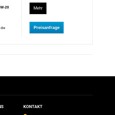
5W-20
Mehr
Preisanfrage
 die
NS
KONTAKT