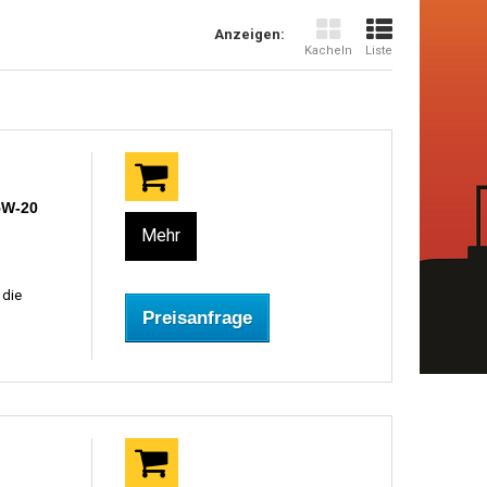
Anzeigen:
Kacheln
Liste
5W-20
Mehr
 die
Preisanfrage