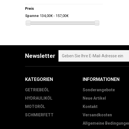
Preis
Spanne
134,00€ - 157,00€
Newsletter
KATEGORIEN
INFORMATIONEN
GETRIEBEÖL
Sonderangebote
HYDRAULIKÖL
Neue Artikel
MOTORÖL
Kontakt
SCHMIERFETT
Versandkosten
Allgemeine Bedingunge