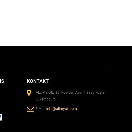
NS
KONTAKT
ALL MY OIL, 10, Rue de l'Avenir 3895 Foetz
Luxembourg
E-Mail
info@allmyoil.com