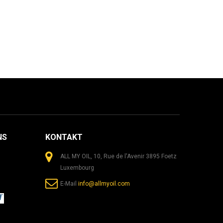
NS
KONTAKT
ALL MY OIL, 10, Rue de l'Avenir 3895 Foetz
Luxembourg
E-Mail
info@allmyoil.com