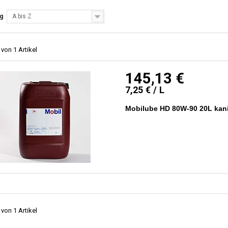
ng
A bis Z
 von 1 Artikel
145,13 €
7,25 € / L
Mobilube HD 80W-90 20L kani
 von 1 Artikel