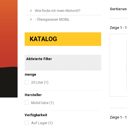
Sortieru
Wie finde ich mein Motoröl?
- Ölwegweiser MOBIL
Zeige 1 - 1
KATALOG
Aktivierte Filter
menge
20 Liter
(1)
Hersteller
Mobil lube
(1)
Verfügbarkeit
Zeige 1 - 1
Auf Lager
(1)