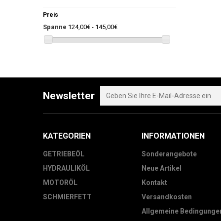
Preis
Spanne
124,00€ - 145,00€
Newsletter
KATEGORIEN
INFORMATIONEN
GETRIEBEÖL
Sonderangebote
HYDRAULIKÖL
Neue Artikel
MOTORÖL
Kontakt
SCHMIERFETT
Versandkosten
Allgemeine Bedingunge