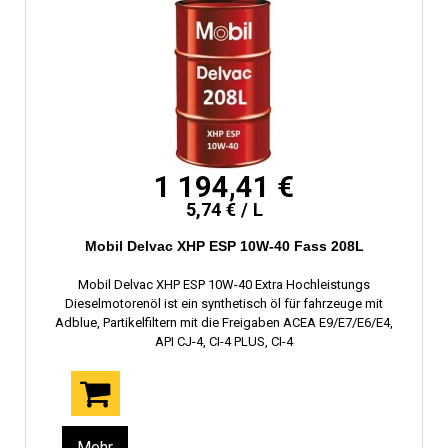
1 194,41 €
5,74 € / L
Mobil Delvac XHP ESP 10W-40 Fass 208L
Mobil Delvac XHP ESP 10W-40 Extra Hochleistungs
Dieselmotorenöl ist ein synthetisch öl für fahrzeuge mit
Adblue, Partikelfiltern mit die Freigaben ACEA E9/E7/E6/E4,
API CJ-4, CI-4 PLUS, CI-4
Mehr