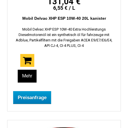
131,04 €
6,55 € / L
Mobil Delvac XHP ESP 10W-40 20L kanister
Mobil Delvac XHP ESP 10W-40 Extra Hochleistungs
Dieselmotorenöl ist ein synthetisch öl für fahrzeuge mit
Adblue, Partikelfiltern mit die Freigaben ACEA E9/E7/E6/E4,
API CJ-4, CI-4 PLUS, CI-4
Mehr
Preisanfrage