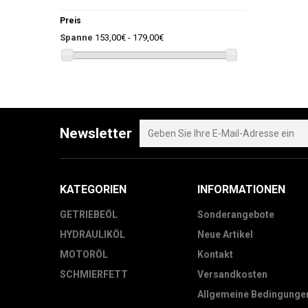
Preis
Spanne
153,00€ - 179,00€
Newsletter
KATEGORIEN
INFORMATIONEN
GETRIEBEÖL
Sonderangebote
HYDRAULIKÖL
Neue Artikel
MOTORÖL
Kontakt
SCHMIERFETT
Versandkosten
Allgemeine Bedingunge