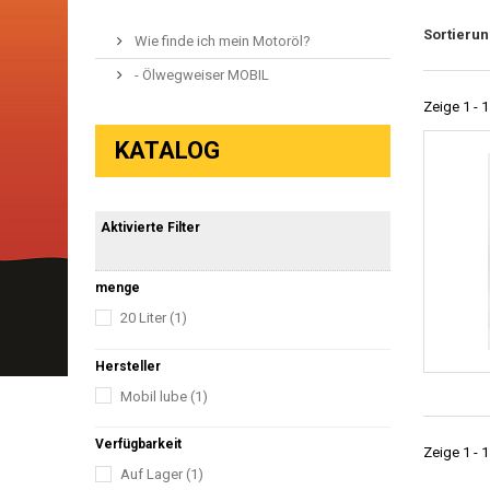
Sortieru
Wie finde ich mein Motoröl?
- Ölwegweiser MOBIL
Zeige 1 - 1
KATALOG
Aktivierte Filter
menge
20 Liter
(1)
Hersteller
Mobil lube
(1)
Verfügbarkeit
Zeige 1 - 1
Auf Lager
(1)