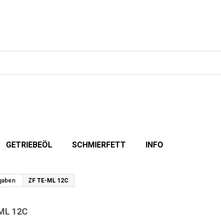
GETRIEBEÖL
SCHMIERFETT
INFO
igaben
ZF TE-ML 12C
ML 12C