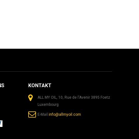
NS
KONTAKT
ALL MY OIL, 10, Rue de l'Avenir 3895 Foetz
Luxembourg
E-Mail
info@allmyoil.com