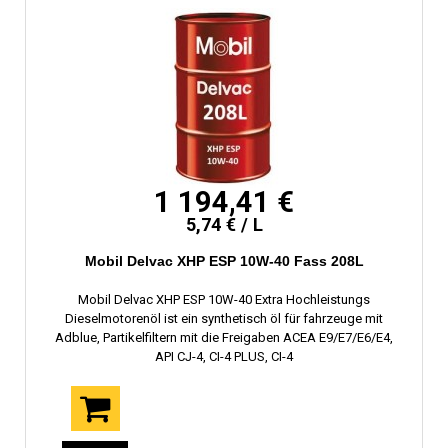
1 194,41 €
5,74 € / L
Mobil Delvac XHP ESP 10W-40 Fass 208L
Mobil Delvac XHP ESP 10W-40 Extra Hochleistungs
Dieselmotorenöl ist ein synthetisch öl für fahrzeuge mit
Adblue, Partikelfiltern mit die Freigaben ACEA E9/E7/E6/E4,
API CJ-4, CI-4 PLUS, CI-4