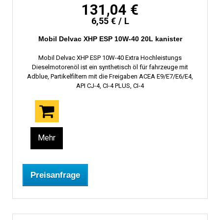
131,04 €
6,55 € / L
Mobil Delvac XHP ESP 10W-40 20L kanister
Mobil Delvac XHP ESP 10W-40 Extra Hochleistungs
Dieselmotorenöl ist ein synthetisch öl für fahrzeuge mit
Adblue, Partikelfiltern mit die Freigaben ACEA E9/E7/E6/E4,
API CJ-4, CI-4 PLUS, CI-4
Mehr
Preisanfrage