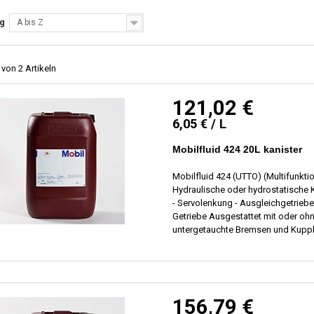
ng
A bis Z
 von 2 Artikeln
121,02 €
6,05 € / L
Mobilfluid 424 20L kanister
Mobilfluid 424 (UTTO) (Multifunktio
Hydraulische oder hydrostatische K
- Servolenkung - Ausgleichgetrieb
Getriebe Ausgestattet mit oder oh
untergetauchte Bremsen und Kupp
156,79 €