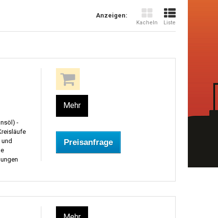
Anzeigen:
Kacheln
Liste
Mehr
nsöl) -
reisläufe
e und
Preisanfrage
ne
lungen
Mehr