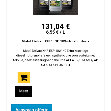
131,04 €
6,55 € / L
Mobil Delvac XHP ESP 10W-40 20L doos
Mobil Delvac XHP ESP 10W-40 Extra krachtige
dieselmotorenolie is een synthetic olie voor vortuig met
Adblue, deeltjesfiltersgoedgekeurde ACEA E9/E7/E6/E4, API
CJ-4, CI-4 PLUS, CI-4
Meer
Aanvraag offerte