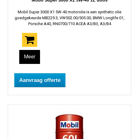
Mobil Super 3000 X1 5W-40 1L doos
Mobil Super 3000 X1 5W-40 motorolie is een synthetic olie
goedgekeurde MB229.3, VW502.00/505.00, BMW Longlife 01,
Porsche A40, RN0700/710 ACEA A3/B3, A3/B4
Meer
Aanvraag offerte