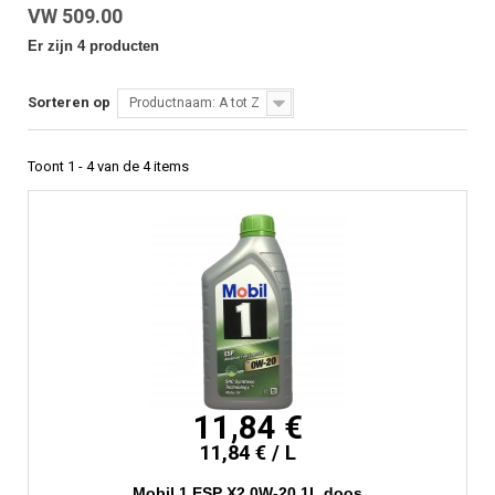
VW 509.00
Er zijn 4 producten
Sorteren op
Productnaam: A tot Z
Toont 1 - 4 van de 4 items
11,84 €
11,84 € / L
Mobil 1 ESP X2 0W-20 1L doos