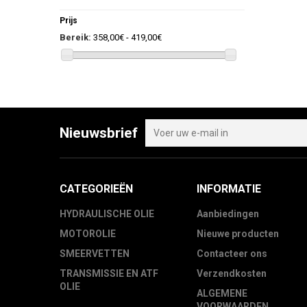
Prijs
Bereik:
358,00€ - 419,00€
Nieuwsbrief
CATEGORIEËN
INFORMATIE
HYDRAULISCHE OLIE
Aanbiedingen
MOTOROLIE
Nieuwe producten
SMEERVETTEN
Contacteer ons
TRANSMISSIE EN ATF
Verzendkosten
OLIE
ALGEMENE
VOORWAARDEN