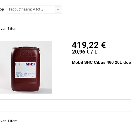
 op
Productnaam: A tot Z
 van 1 item
419,22 €
20,96 € / L
Mobil SHC Cibus 460 20L do
 van 1 item