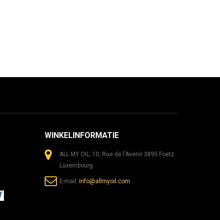
WINKELINFORMATIE
ALL MY OIL, 10, Rue de l'Avenir 3895 Foetz
Luxembourg
E-mail:
info@allmyoil.com