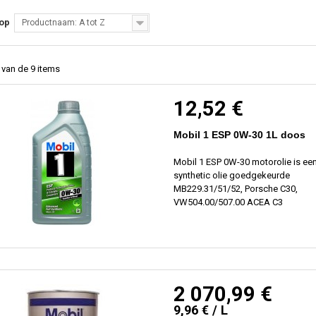
 op
Productnaam: A tot Z
9 van de 9 items
12,52 €
Mobil 1 ESP 0W-30 1L doos
Mobil 1 ESP 0W-30 motorolie is ee
synthetic olie goedgekeurde
MB229.31/51/52, Porsche C30,
VW504.00/507.00 ACEA C3
2 070,99 €
9,96 € / L