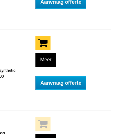
Aanvraag offerte
Meer
synthetic
00,
Aanvraag offerte
oos