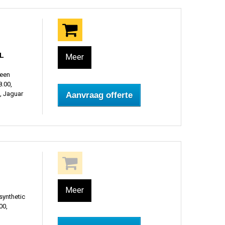
8L
Meer
 een
.00,
, Jaguar
Aanvraag offerte
Meer
synthetic
00,