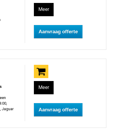
Meer
n
Aanvraag offerte
s
Meer
 een
.00,
, Jaguar
Aanvraag offerte