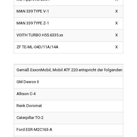
MAN 339 TYPE V-1
X
MAN 339 TYPE Z-1
X
VOITH TURBO H55.6335.xx
X
ZF TE-ML-04D/11A/14A
X
Gemäß ExxonMobil, Mobil ATF 220 entspricht der folgenden Qualität
GM Dexron II
Allison C-4
Renk Doromat
Caterpillar TO-2
Ford ESR-M2C163-A