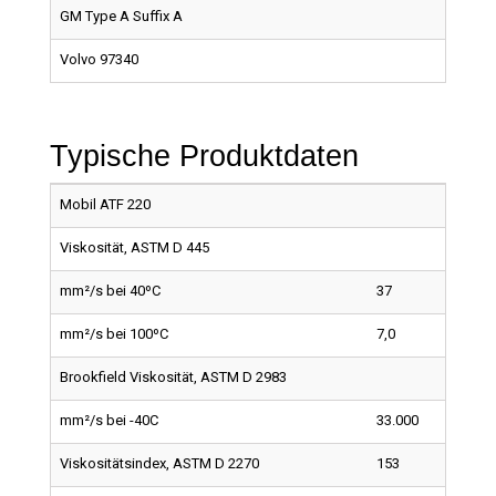
GM Type A Suffix A
Volvo 97340
Typische Produktdaten
Mobil ATF 220
Viskosität, ASTM D 445
mm²/s bei 40ºC
37
mm²/s bei 100ºC
7,0
Brookfield Viskosität, ASTM D 2983
mm²/s bei -40C
33.000
Viskositätsindex, ASTM D 2270
153