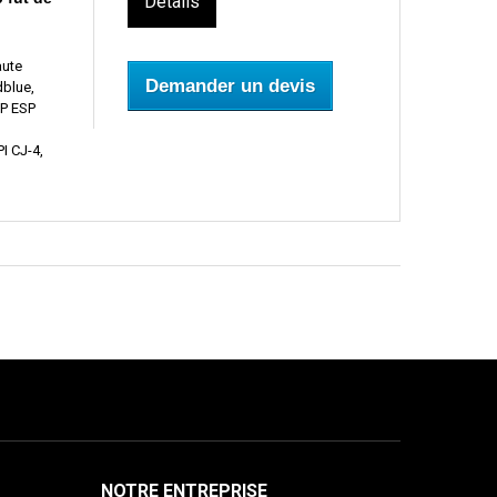
Détails
aute
Demander un devis
dblue,
HP ESP
I CJ-4,
NOTRE ENTREPRISE