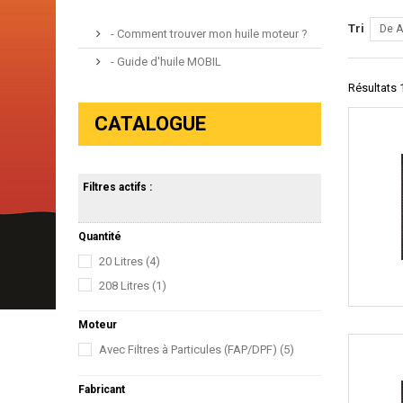
Tri
De A
- Comment trouver mon huile moteur ?
- Guide d'huile MOBIL
Résultats 1
CATALOGUE
Filtres actifs :
Quantité
20 Litres
(4)
208 Litres
(1)
Moteur
Avec Filtres à Particules (FAP/DPF)
(5)
Fabricant