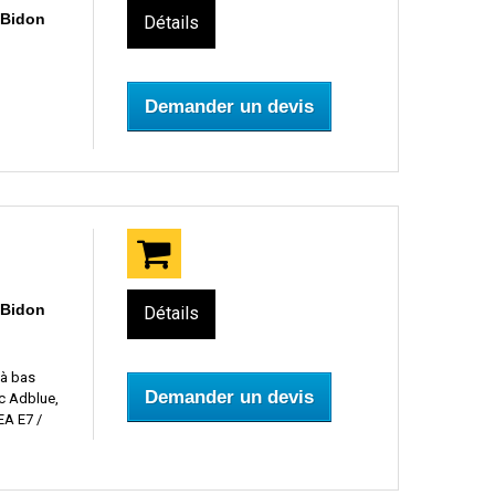
 Bidon
Détails
Demander un devis
 Bidon
Détails
 à bas
Demander un devis
c Adblue,
EA E7 /