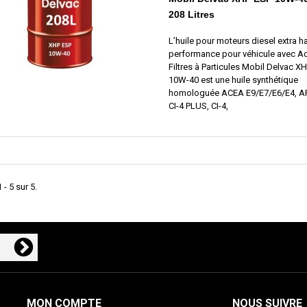
208 Litres
L’huile pour moteurs diesel extra h
performance pour véhicule avec A
Filtres à Particules Mobil Delvac X
10W-40 est une huile synthétique
homologuée ACEA E9/E7/E6/E4, AP
CI-4 PLUS, CI-4,
 - 5 sur 5.
MON COMPTE
NOUS SUIVRE