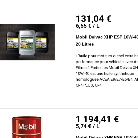
131,04 €
6,55 € / L
Mobil Delvac XHP ESP 10W-4
20 Litres
L’huile pour moteurs diesel extra h
performance pour véhicule avec A
Filtres à Particules Mobil Delvac X
10W-40 est une huile synthétique
homologuée ACEA E9/E7/E6/E4, AP
CI-4 PLUS, CI-4,
1 194,41 €
5,74 € / L
Mobil Delvac XHP ESP 10W-40