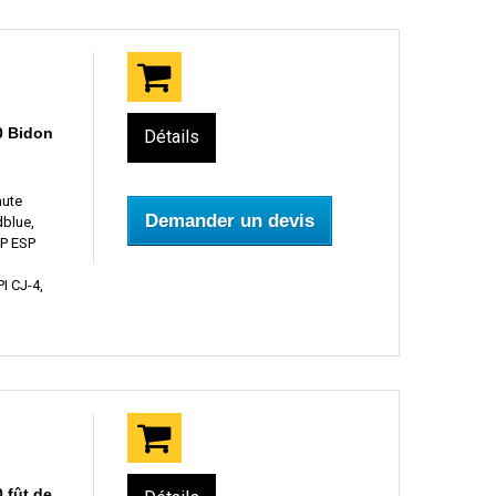
0 Bidon
Détails
aute
Demander un devis
dblue,
HP ESP
I CJ-4,
 fût de