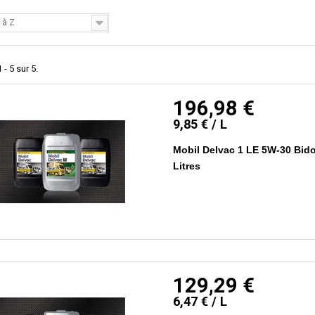
 à Z
 - 5 sur 5.
196,98 €
9,85 € / L
Mobil Delvac 1 LE 5W-30 Bid
Litres
129,29 €
6,47 € / L