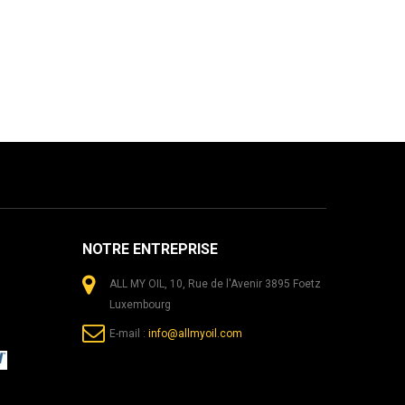
NOTRE ENTREPRISE
ALL MY OIL, 10, Rue de l'Avenir 3895 Foetz
Luxembourg
E-mail :
info@allmyoil.com