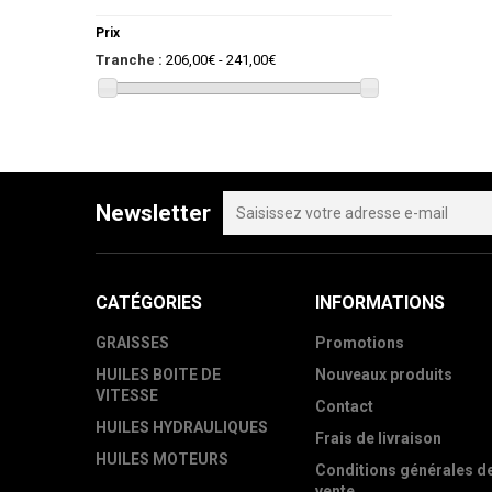
Prix
Tranche :
206,00€ - 241,00€
Newsletter
CATÉGORIES
INFORMATIONS
GRAISSES
Promotions
HUILES BOITE DE
Nouveaux produits
VITESSE
Contact
HUILES HYDRAULIQUES
Frais de livraison
HUILES MOTEURS
Conditions générales d
vente