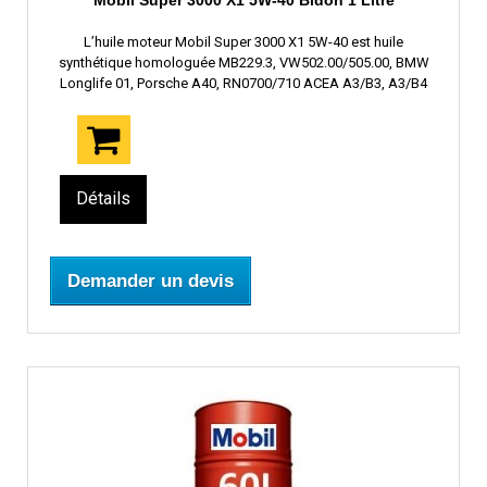
Mobil Super 3000 X1 5W-40 Bidon 1 Litre
L’huile moteur Mobil Super 3000 X1 5W-40 est huile
synthétique homologuée MB229.3, VW502.00/505.00, BMW
Longlife 01, Porsche A40, RN0700/710 ACEA A3/B3, A3/B4
Détails
Demander un devis