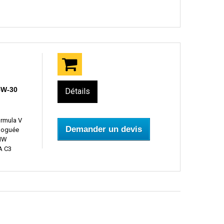
5W-30
Détails
ormula V
Demander un devis
ologuée
BMW
EA C3