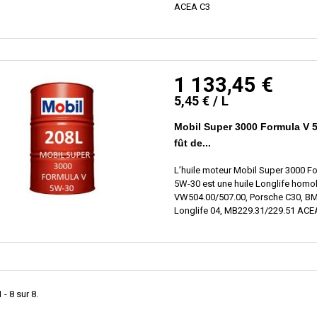
ACEA C3
1 133,45 €
5,45 € / L
Mobil Super 3000 Formula V 
fût de...
L’huile moteur Mobil Super 3000 F
5W-30 est une huile Longlife hom
VW504.00/507.00, Porsche C30, 
Longlife 04, MB229.31/229.51 AC
 - 8 sur 8.