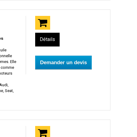
es
Détails
uile
onnelle
mes. Elle
Demander un devis
ur comme
moteurs
Audi,
e, Seat,