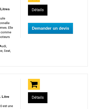
Litres
Détails
uile
onnelle
mes. Elle
Demander un devis
ur comme
moteurs
Audi,
e, Seat,
 Litre
Détails
0 est une