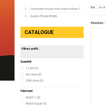
Tri
De A
- Comment trouver mon huile moteur ?
- Guide d'huile MOBIL
Résultats 1
CATALOGUE
Filtres actifs :
Quantité
1 Litre
(3)
60 Litres
(2)
208 Litres
(3)
Fabricant
Mobil 1
(5)
Mobil Super
(3)