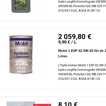
huile Longlife homologuée VW508.
VW509.00, Porsche C20, MB 229.71
STJLR51.5122, ACEA A1/B1 C5
2 059,80 €
9,90 € / L
Mobil 1 ESP X2 0W-20 fût de 
Litres
L’huile moteur Mobil 1 ESP X2 0W-2
huile Longlife homologuée VW508.
VW509.00, Porsche C20, MB 229.71
STJLR51.5122, ACEA A1/B1 C5
8,10 €