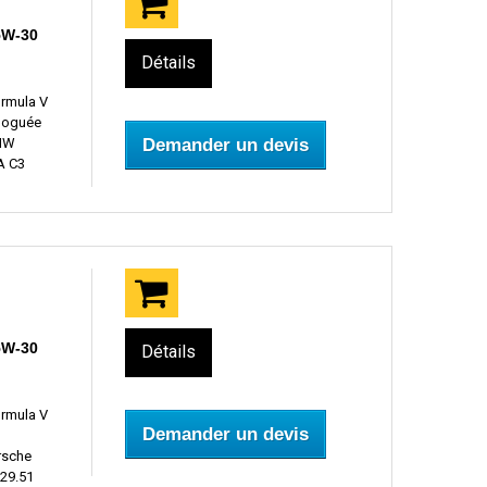
5W-30
Détails
ormula V
ologuée
BMW
Demander un devis
A C3
5W-30
Détails
ormula V
Demander un devis
rsche
29.51