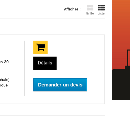
Afficher :
Grille
Liste
on 20
Détails
érale)
Demander un devis
logué