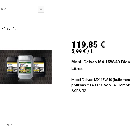
 à Z
 - 1 sur 1.
119,85 €
5,99 € / L
Mobil Delvac MX 15W-40 Bid
Litres
Mobil Delvac MX 15W40 (huile men
pour vehicule sans Adblue. Homo
ACEA B2
 - 1 sur 1.