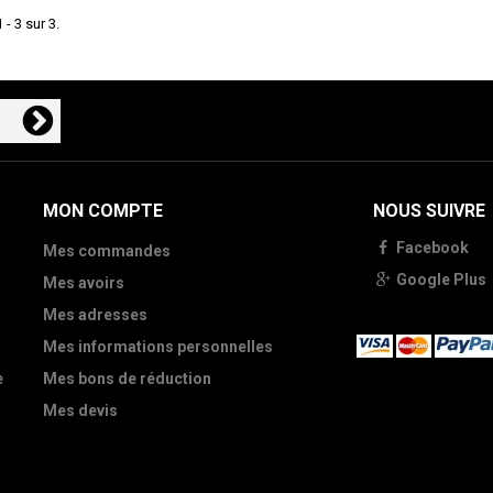
 - 3 sur 3.
MON COMPTE
NOUS SUIVRE
Facebook
Mes commandes
Google Plus
Mes avoirs
Mes adresses
Mes informations personnelles
e
Mes bons de réduction
Mes devis