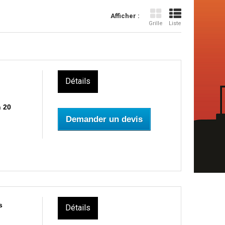
Afficher :
Grille
Liste
Détails
n 20
Demander un devis
s
Détails