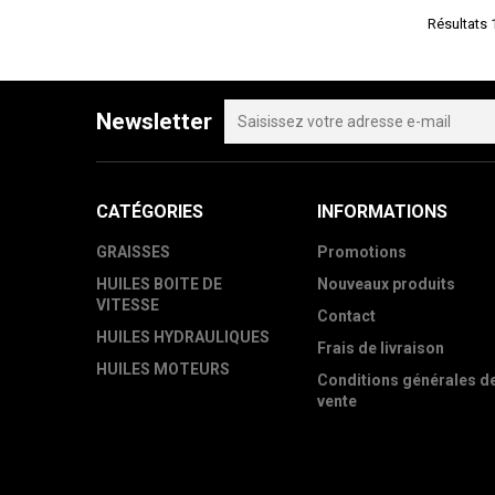
Résultats 1
Newsletter
CATÉGORIES
INFORMATIONS
GRAISSES
Promotions
HUILES BOITE DE
Nouveaux produits
VITESSE
Contact
HUILES HYDRAULIQUES
Frais de livraison
HUILES MOTEURS
Conditions générales d
vente