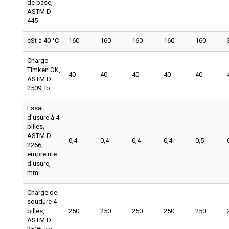
de base,
ASTM D
445
cSt à 40 °C
160
160
160
160
160
Charge
Timken OK,
40
40
40
40
40
ASTM D
2509, lb
Essai
d’usure à 4
billes,
ASTM D
0,4
0,4
0,4
0,4
0,5
2266,
empreinte
d’usure,
mm
Charge de
soudure 4
billes,
250
250
250
250
250
ASTM D