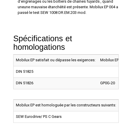
d'engrenages ou les boîtiers de chaînes fuyards , quand
uneune mauvaise étanchéité est présente. Mobilux EP 004 a
passé le test SEW 1008 DR.EM.203 mod.
Spécifications et
homologations
Mobilux EP satisfait ou dépasse les exigences:
Mobilux EP0
Mob
DIN 51825
KP1
DIN 51826
GP0G-20
Mobilux EP est homologuée par les constructeurs suivants:
Mobil
SEW Eurodrive/ PS C Gears