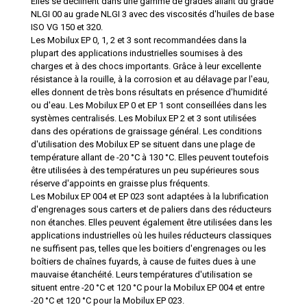
Elles se déclinent dans une gamme de grades allant du grade
NLGI 00 au grade NLGI 3 avec des viscosités d'huiles de base
ISO VG 150 et 320.
Les Mobilux EP 0, 1, 2 et 3 sont recommandées dans la
plupart des applications industrielles soumises à des
charges et à des chocs importants. Grâce à leur excellente
résistance à la rouille, à la corrosion et au délavage par l'eau,
elles donnent de très bons résultats en présence d'humidité
ou d'eau. Les Mobilux EP 0 et EP 1 sont conseillées dans les
systèmes centralisés. Les Mobilux EP 2 et 3 sont utilisées
dans des opérations de graissage général. Les conditions
d'utilisation des Mobilux EP se situent dans une plage de
température allant de -20 °C à 130 °C. Elles peuvent toutefois
être utilisées à des températures un peu supérieures sous
réserve d'appoints en graisse plus fréquents.
Les Mobilux EP 004 et EP 023 sont adaptées à la lubrification
d'engrenages sous carters et de paliers dans des réducteurs
non étanches. Elles peuvent également être utilisées dans les
applications industrielles où les huiles réducteurs classiques
ne suffisent pas, telles que les boitiers d'engrenages ou les
boîtiers de chaînes fuyards, à cause de fuites dues à une
mauvaise étanchéité. Leurs températures d'utilisation se
situent entre -20 °C et 120 °C pour la Mobilux EP 004 et entre
-20 °C et 120 °C pour la Mobilux EP 023.