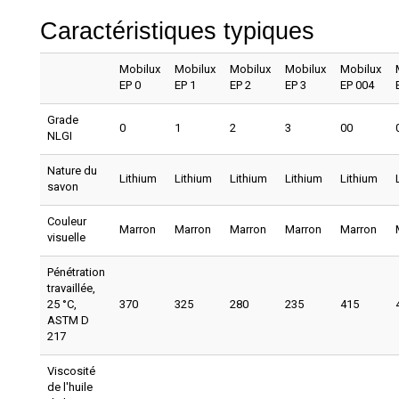
Caractéristiques typiques
Mobilux
Mobilux
Mobilux
Mobilux
Mobilux
EP 0
EP 1
EP 2
EP 3
EP 004
Grade
0
1
2
3
00
NLGI
Nature du
Lithium
Lithium
Lithium
Lithium
Lithium
savon
Couleur
Marron
Marron
Marron
Marron
Marron
visuelle
Pénétration
travaillée,
25 °C,
370
325
280
235
415
ASTM D
217
Viscosité
de l'huile