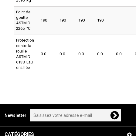
2596, kg
Point de
goutte,
190
190
190
190
ASTM D
2265, °C
Protection
contre la
rouille,
0-0
0-0
0-0
0-0
0-0
ASTM D
6138, Eau
distillée
Newsletter
CATÉGORIES