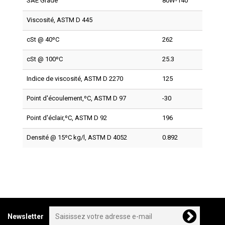
SAE Grade
80W-140
Viscosité, ASTM D 445
cSt @ 40ºC
262
cSt @ 100ºC
25.3
Indice de viscosité, ASTM D 2270
125
Point d'écoulement,ºC, ASTM D 97
-30
Point d'éclair,ºC, ASTM D 92
196
Densité @ 15ºC kg/l, ASTM D 4052
0.892
Newsletter